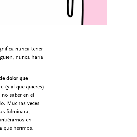
gnifica nunca tener
lguien, nunca haría
 de dolor que
e (y al que quieres)
r no saber en el
ado. Muchas veces
os fulminara,
sintiéramos en
la que herimos.