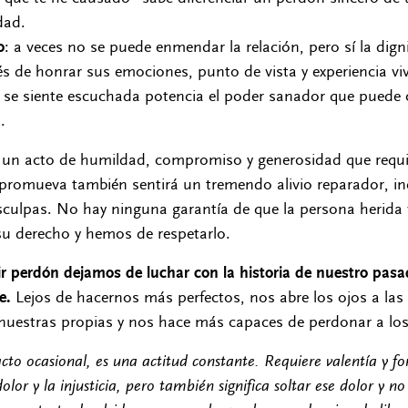
dad.
o
: a veces no se puede enmendar la relación, pero sí la dign
és de honrar sus emociones, punto de vista y experiencia vi
 se siente escuchada potencia el poder sanador que puede c
.
un acto de humildad, compromiso y generosidad que requi
 promueva también sentirá un tremendo alivio reparador, in
sculpas. No hay ninguna garantía de que la persona herida 
su derecho y hemos de respetarlo.
ir perdón dejamos de luchar con la historia de nuestro pas
e.
Lejos de hacernos más perfectos, nos abre los ojos a las
nuestras propias y nos hace más capaces de perdonar a l
cto ocasional, es una actitud constante. Requiere valentía y fo
olor y la injusticia, pero también significa soltar ese dolor y n