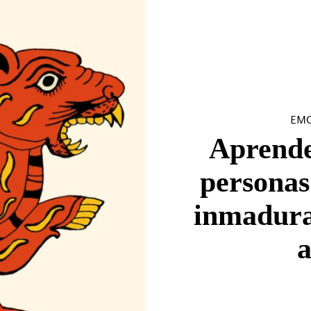
EMO
Aprende 
persona
inmaduras