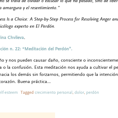
 no se trata de olvidar o excusar lo que ha pasado, sino de libe
a amargura y el resentimiento.”
ess Is a Choice: A Step-by-Step Process for Resolving Anger a
icólogo experto en El Perdón.
ina Chvileva
.
ción n. 22: “Meditación del Perdón”.
o y nos pueden causar daño, consciente o inconscienteme
ira o la confusión. Esta meditación nos ayuda a cultivar el p
acia los demás sin forzarnos, permitiendo que la intenció
corazón. Buena práctica…
elf-esteem
Tagged
crecimiento personal
,
dolor
,
perdón