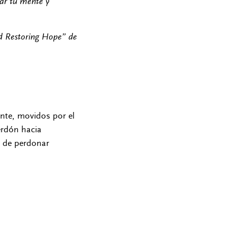
rar tu mente y
nd Restoring Hope” de
nte, movidos por el
erdón hacia
n de perdonar