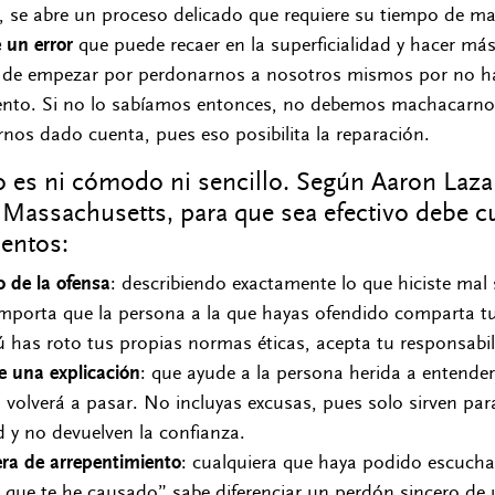
, se abre un proceso delicado que requiere su tiempo de m
 un error
que puede recaer en la superficialidad y hacer má
 de empezar por perdonarnos a nosotros mismos por no 
nto. Si no lo sabíamos entonces, no debemos machacarnos
nos dado cuenta, pues eso posibilita la reparación.
 es ni cómodo ni sencillo. Según Aaron Lazar
Massachusetts, para que sea efectivo debe c
entos:
 de la ofensa
: describiendo exactamente lo que hiciste mal s
mporta que la persona a la que hayas ofendido comparta 
tú has roto tus propias normas éticas, acepta tu responsabi
e una explicación
: que ayude a la persona herida a entender
volverá a pasar. No incluyas excusas, pues solo sirven par
d y no devuelven la confianza.
era de arrepentimiento
: cualquiera que haya podido escucha
que te he causado” sabe diferenciar un perdón sincero de u