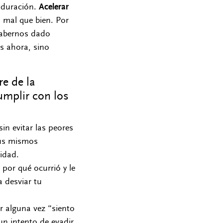
aduración.
Acelerar
s mal que bien. Por
habernos dado
 ahora, sino
e de la
umplir con los
in evitar las peores
tus mismos
lidad.
 por qué ocurrió y le
a desviar tu
r alguna vez “siento
n intento de evadir