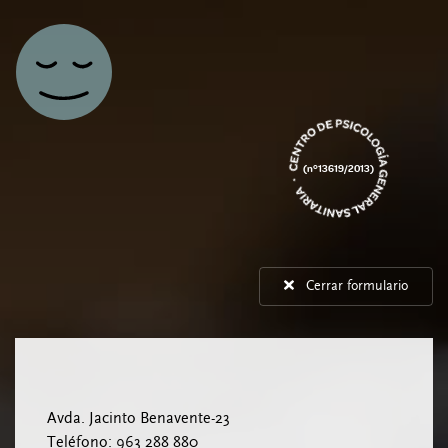
Navegación principal
(nº13619/2013)
Cerrar formulario
Avda. Jacinto Benavente-23
Teléfono: 963 288 880