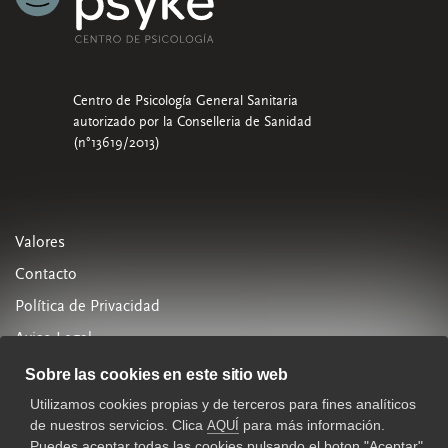
Centro de Psicología General Sanitaria
autorizado por la Conselleria de Sanidad
(n°13619/2013)
Valores
Contacto
Política de Privacidad
Aviso Legal
Política de Cookies
Sobre las cookies en este sitio web
Utilizamos cookies propias y de terceros para fines analíticos
963 288 880
de nuestros servicios. Clica
para más información.
AQUÍ
psyke.es
Puedes aceptar todas las cookies pulsando el boton "Aceptar"