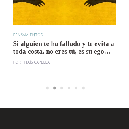
PENSAMIENTOS
AN
E
Si alguien te ha fallado y te evita a
M
toda costa, no eres tú, es su ego…
O
l
POR THAÏS CAPELLA
PO