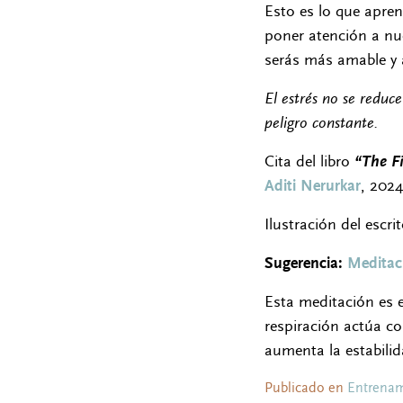
Esto es lo que apre
poner atención a nue
serás más amable y 
El estrés no se reduc
peligro constante.
Cita del libro
“The Fi
Aditi Nerurkar
, 2024
Ilustración del escr
Sugerencia:
Meditaci
Esta meditación es e
respiración actúa c
aumenta la estabilid
Publicado en
Entrenam