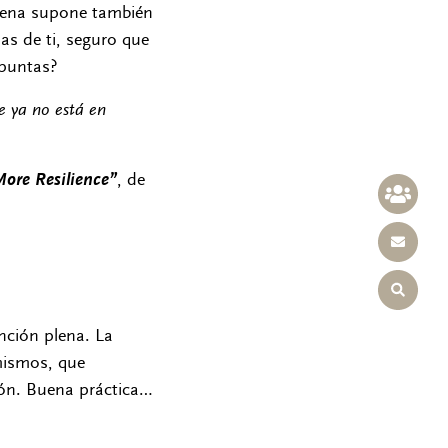
plena supone también
as de ti, seguro que
apuntas?
e ya no está en
More Resilience”
, de
nción plena. La
mismos, que
ción. Buena práctica…