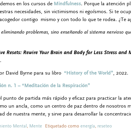
ndemos en los cursos de
Mindfulness
. Porque la atención 
stras necesidades, sin victimismos ni egoísmos. Si te ocup
acogedor contigo mismo y con todo lo que te rodea. ¿Te 
e eliminando problemas, sino enseñando al sistema nervioso qu
ve Resets: Rewire Your Brain and Body for Less Stress and 
.
itor David Byrne para su libro
“History of the World”
, 2022.
ón n. 1 – “Meditación de la Respiración”
l punto de partida más rápido y eficaz para practicar la ate
omo un ancla, como un centro de paz dentro de nosotros 
ad de nuestra mente, y sirve para desarrollar la concentra
iento Mental
,
Mente
Etiquetado como
energía
,
reseteo