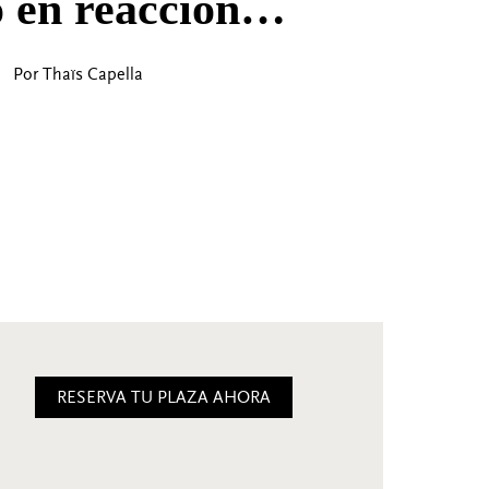
o en reacción…
Por Thaïs Capella
RESERVA TU PLAZA AHORA