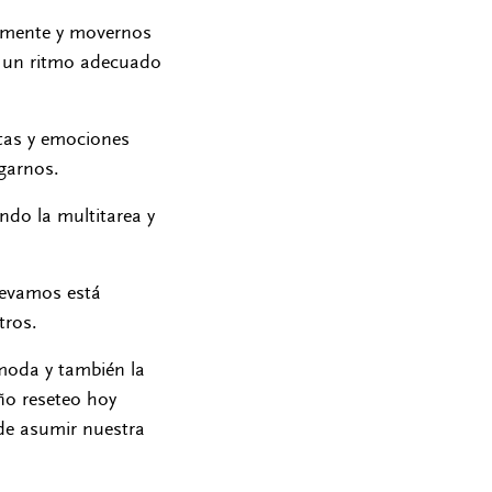
tamente y movernos
 a un ritmo adecuado
stas y emociones
zgarnos.
endo la multitarea y
llevamos está
tros.
ómoda y también la
ño reseteo hoy
de asumir nuestra