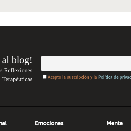
 al blog!
as Reflexiones
Acepto la suscripción y la
Política de priva
Terapéuticas
nal
Emociones
Mente