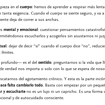
pieza en el
cuerpo
: hemos de aprender a respirar más len
n tanta exigencia. Cuando el cuerpo se siente seguro, y va
 mente deja de correr a sus anchas.
es
mental y emocional
: cuestionar pensamientos catastrofi
 permitiéndonos escucharlos y acogerlos sin asustarnos ni ju
tual
: dejar de decir “sí” cuando el cuerpo dice “no”, reduci
límites.
s profundo— es el del
sentido
: preguntarnos si la vida que 
 de verdad nos importa o solo con lo que se espera de noso
escatarnos del agotamiento crónico. Y esta es la parte inc
ace falta cambiarlo todo
. Basta con empezar por un peque
ar y escucharte
no es un lujo ni un capricho. Es una forma 
cional y de autocuidado consciente.