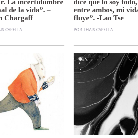
r. La incertidumbre
dice que lo soy todo,
sal de la vida”. –
entre ambos, mi vid
n Chargaff
fluye”. -Lao Tse
ÏS CAPELLA
POR THAÏS CAPELLA