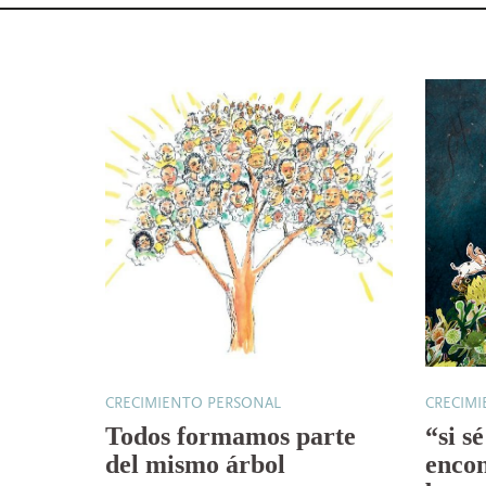
CRECIMIENTO PERSONAL
CRECIM
Todos formamos parte
“si s
del mismo árbol
encon