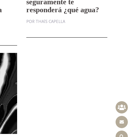
seguramente te
a
responderá ¿qué agua?
POR THAÏS CAPELLA