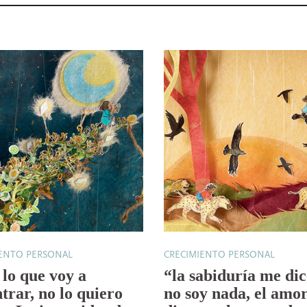
IENTO PERSONAL
CRECIMIENTO PERSONAL
é lo que voy a
“la sabiduría me di
trar, no lo quiero
no soy nada, el amo