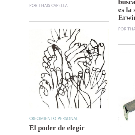
busca
POR THAÏS CAPELLA
es la 
Erwi
POR THA
CRECIMIENTO PERSONAL
El poder de elegir