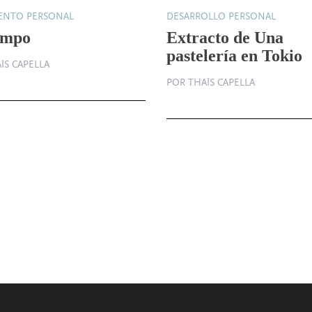
IENTO PERSONAL
DESARROLLO PERSONAL
empo
Extracto de Una
pastelería en Tokio
ÏS CAPELLA
POR THAÏS CAPELLA